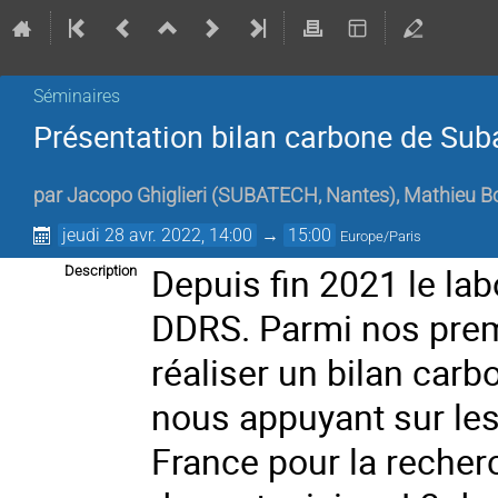
Séminaires
Présentation bilan carbone de Sub
par
Jacopo Ghiglieri
(
SUBATECH, Nantes
)
,
Mathieu B
jeudi 28 avr. 2022, 14:00
→
15:00
Europe/Paris
Depuis fin 2021 le la
Description
DDRS. Parmi nos prem
réaliser un bilan carb
nous appuyant sur le
France pour la recherc