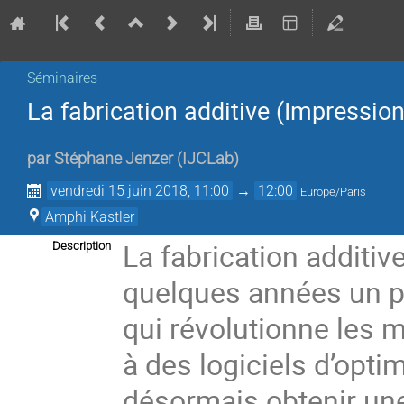
Séminaires
La fabrication additive (Impression
par
Stéphane Jenzer
(
IJCLab
)
vendredi 15 juin 2018, 11:00
→
12:00
Europe/Paris
Amphi Kastler
La fabrication additi
Description
quelques années un p
qui révolutionne les m
à des logiciels d’opti
désormais obtenir une