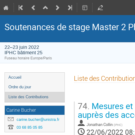
Soutenances de stage Master 2 P
22–23 juin 2022
IPHC bâtiment 25
Fuseau horaire Europe/Paris
Menu
Liste des Contributio
Accueil
de
Ordre du jour
l'événement
Liste des Contributions
74.
Mesures et 
Carine Bucher
auprès des accé
carine.bucher@unistra.fr
Jonathan Collin
(
IPHC
)
03 68 85 05 85
22/06/2022 08