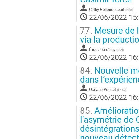
Cathy Gellenoncourt
(
Néel
)
22/06/2022 15
77.
Mesure de l
via la productio
Élise Jourd’huy
(
IP2I
)
22/06/2022 16
84.
Nouvelle mé
dans l’expérie
Océane Poncet
(
IPHC
)
22/06/2022 16
85.
Amélioratio
l’asymétrie de
désintégrations
nouveau détecte