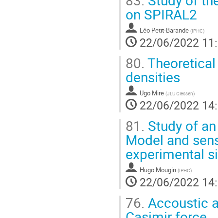
on SPIRAL2
Léo Petit-Barande
(
IPHC
)
22/06/2022 11
80.
Theoretical
densities
Ugo Mire
(
JLU Giessen
)
22/06/2022 14
81.
Study of an 
Model and sensi
experimental s
Hugo Mougin
(
IPHC
)
22/06/2022 14
76.
Accoustic a
Casimir force