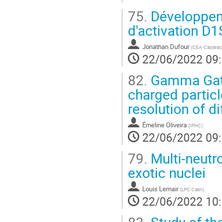
75.
Développeme
d'activation D
Jonathan Dufour
(
CEA-Cadarac
22/06/2022 09
82.
Gamma Gate
charged partic
resolution of d
Émeline Oliveira
(
IPHC
)
22/06/2022 09
79.
Multi‐neutro
exotic nuclei
Louis Lemair
(
LPC Caen
)
22/06/2022 10
83.
Study of the