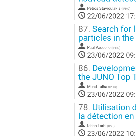
Petros Stavroulakis
(
IPHC
)
22/06/2022 17
87.
Search for 
particles in t
Paul Vaucelle
(
IPHC
)
23/06/2022 09
86.
Development
the JUNO Top T
Mohd Talha
(
IPHC
)
23/06/2022 09
78.
Utilisation 
la détection en
Idriss Larbi
(
IP2I
)
23/06/2022 10