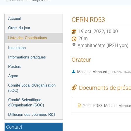
Fuseau horaire Europe/Paris
Menu
CERN RD53
Accueil
de
Ordre du jour
19 oct. 2022, 10:00
l'événement
20m
Liste des Contributions
Amphithéâtre (IP2I-Lyon)
Inscription
Informations pratiques
Orateur
Posters
Mohsine Menouni
(
CPPM/IN2P3/Aix-M
Agora
Comité Local d'Organisation
Documents de prése
(LOC)
Comité Scientifique
2022_RD53_MohsineMenouni
d'Organisation (SOC)
Diffusion des Journées R&T
Contact