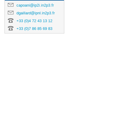
capoani@ip2i.in2p3.fr
dgaillard@ipnl.in2p3.fr
+33 (0)4 72 43 13 12
+33 (0)7 86 85 69 83