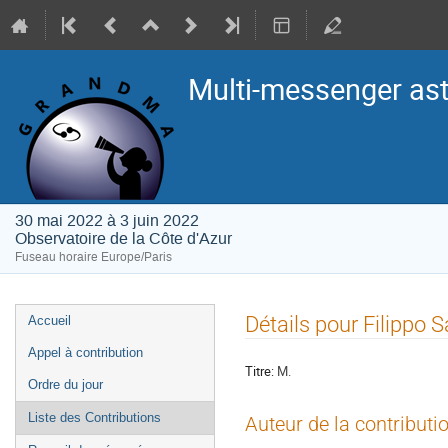
Multi-messenger as
30 mai 2022 à 3 juin 2022
Observatoire de la Côte d'Azur
Fuseau horaire Europe/Paris
Menu
Détails pour Filippo 
Accueil
de
Appel à contribution
l'événement
Titre:
M.
Ordre du jour
Liste des Contributions
Auteur de la contributi