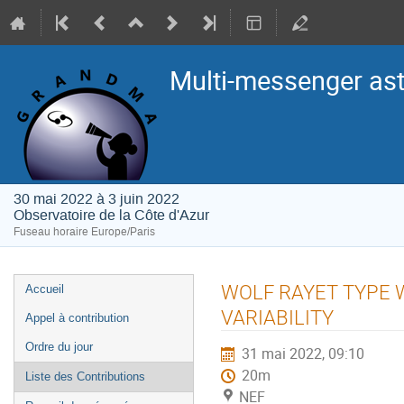
Multi-messenger as
30 mai 2022 à 3 juin 2022
Observatoire de la Côte d'Azur
Fuseau horaire Europe/Paris
Menu
WOLF RAYET TYPE 
Accueil
de
VARIABILITY
Appel à contribution
l'événement
Ordre du jour
31 mai 2022, 09:10
20m
Liste des Contributions
NEF