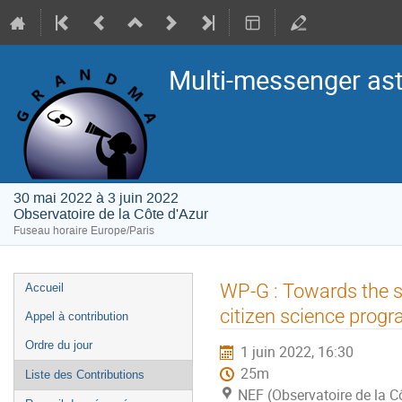
Multi-messenger as
30 mai 2022 à 3 juin 2022
Observatoire de la Côte d'Azur
Fuseau horaire Europe/Paris
Menu
WP-G : Towards the sc
Accueil
de
citizen science prog
Appel à contribution
l'événement
Ordre du jour
1 juin 2022, 16:30
25m
Liste des Contributions
NEF (Observatoire de la C