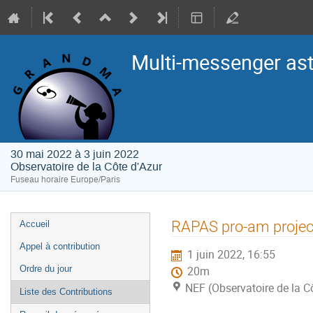
Multi-messenger as
30 mai 2022 à 3 juin 2022
Observatoire de la Côte d'Azur
Fuseau horaire Europe/Paris
Menu
RAPAS pro-am projec
Accueil
de
Appel à contribution
1 juin 2022, 16:55
l'événement
Ordre du jour
20m
NEF (Observatoire de la C
Liste des Contributions