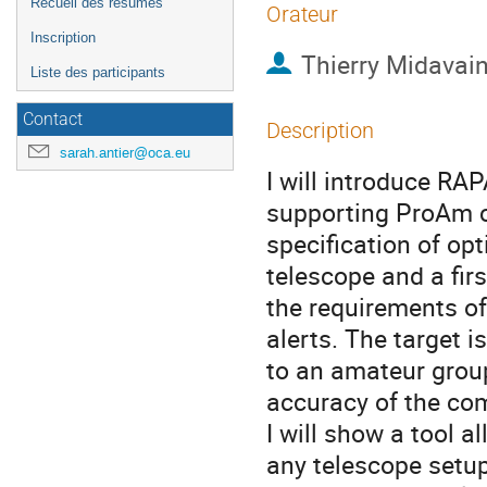
Recueil des résumés
Orateur
Inscription
Thierry Midavai
Liste des participants
Contact
Description
sarah.antier@oca.eu
I will introduce RA
supporting ProAm col
specification of opt
telescope and a firs
the requirements o
alerts. The target i
to an amateur grou
accuracy of the com
I will show a tool a
any telescope setup