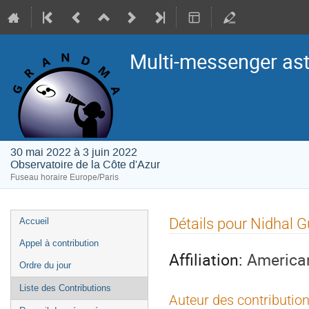
Multi-messenger as
30 mai 2022 à 3 juin 2022
Observatoire de la Côte d'Azur
Fuseau horaire Europe/Paris
Menu
Détails pour Nidhal
Accueil
de
Appel à contribution
l'événement
Affiliation:
American
Ordre du jour
Liste des Contributions
Auteur des contribution