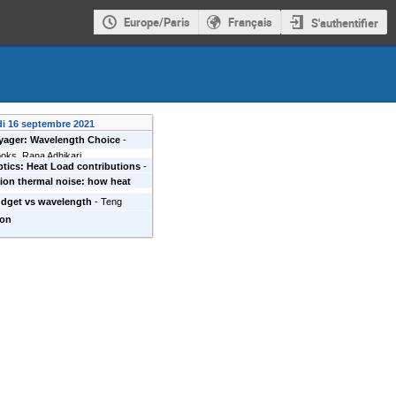
Europe/Paris
Français
S'authentifier
di 16 septembre 2021
yager: Wavelength Choice
-
ooks, Rana Adhikari
tics: Heat Load contributions
-
ion thermal noise: how heat
Koroveshi
fines suspension geometry
-
udget vs wavelength
-
Teng
ammond
efan Danilishin
ion