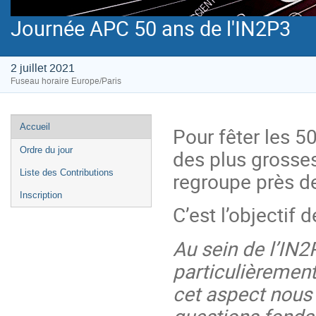
Journée APC 50 ans de l'IN2P3
2 juillet 2021
Fuseau horaire Europe/Paris
Menu
Accueil
Pour fêter les 50
de
Ordre du jour
des plus grosses 
l'événement
Liste des Contributions
regroupe près de
Inscription
C’est l’objectif 
Au sein de l’IN2P
particulièrement 
cet aspect nous 
questions fonda