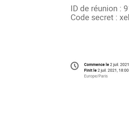
ID de réunion :
Code secret : x
Information
Commence le
2 juil. 202
Date/Heure
de
Finit le
2 juil. 2021, 18:00
la
Toutes
Europe/Paris
les
conférence
horaires
sont
en
Europe/Paris