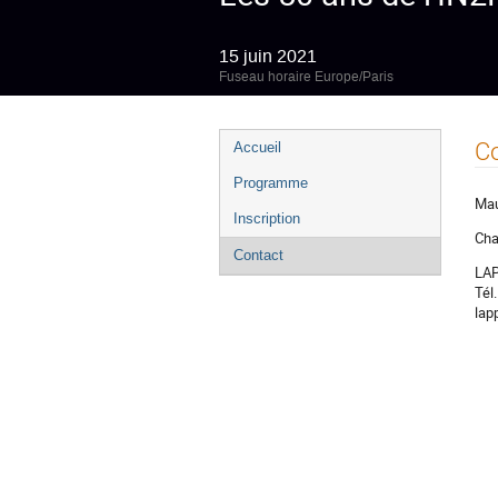
15 juin 2021
Fuseau horaire Europe/Paris
Menu
C
Accueil
de
Programme
l'événement
Mau
Inscription
Cha
Contact
LAP
Tél
lap