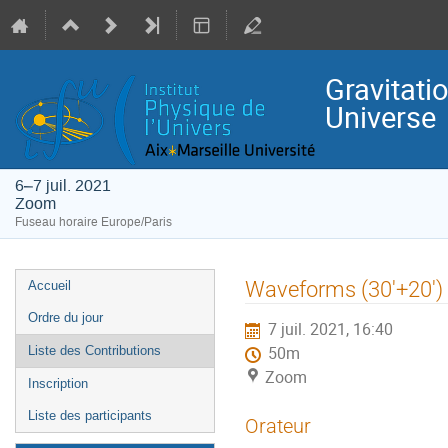
Gravitati
Universe
6–7 juil. 2021
Zoom
Fuseau horaire Europe/Paris
Menu
Waveforms (30'+20')
Accueil
de
Ordre du jour
7 juil. 2021, 16:40
l'événement
Liste des Contributions
50m
Zoom
Inscription
Liste des participants
Orateur