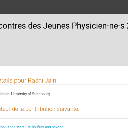
ontres des Jeunes Physicien·ne·s
tails pour Rashi Jain
liation:
University of Strasbourg
teur de la contribution suivante:
lobluar clusters - Milky Way and beyond