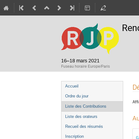
Renc
16–18 mars 2021
Fuseau horaire Europe/Paris
Menu
Dé
Accueil
de
Ordre du jour
l'événement
Affi
Liste des Contributions
Liste des orateurs
Au
Recueil des résumés
Inscription
G