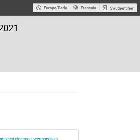
Europe/Paris
Français
S'authentifier
 2021
combined electron spectroscopies