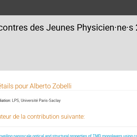
ontres des Jeunes Physicien·ne·s
tails pour Alberto Zobelli
liation:
LPS, Université Paris-Saclay
teur de la contribution suivante:
nveiling nanoscale optical and structural properties of TMD monolayers using 