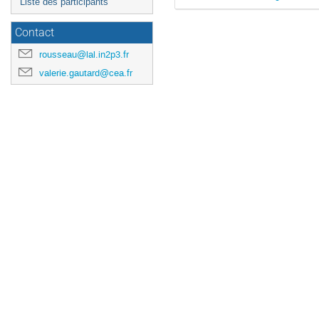
Liste des participants
Contact
rousseau@lal.in2p3.fr
valerie.gautard@cea.fr