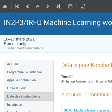
IN2P3/IRFU Machine Learning w
16–17 mars 2021
Remote only
Fuseau horaire Europe/Paris
Menu
Détails pour Konstan
Accueil
de
Programme Scientifique
l'événement
Titre:
Dr
Appel à contribution
Affiliation:
University of Illinois at
Ordre du jour
Auteur de la contributi
Liste des Contributions
Inscription
SNAD: Machine learning assisted 