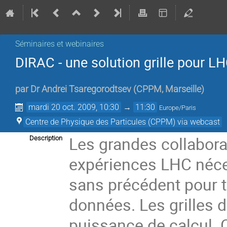
Séminaires et webinaires
DIRAC - une solution grille pour L
par
Dr
Andrei Tsaregorodtsev
(
CPPM, Marseille
)
mardi 20 oct. 2009, 10:30
→
11:30
Europe/Paris
Centre de Physique des Particules (CPPM) via webcast
Les grandes collaborat
Description
expériences LHC néce
sans précédent pour t
données. Les grilles d
puissance de calcul. 