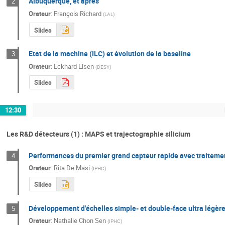
Albuquerque, et après
2
Orateur
:
François Richard
(
LAL
)
Slides
Etat de la machine (ILC) et évolution de la baseline
3
Orateur
:
Eckhard Elsen
(
DESY
)
Slides
12:30
Les R&D détecteurs (1) : MAPS et trajectographie silicium
Performances du premier grand capteur rapide avec traitement
4
Orateur
:
Rita De Masi
(
IPHC
)
Slides
Développement d'échelles simple- et double-face ultra légèr
5
Orateur
:
Nathalie Chon Sen
(
IPHC
)