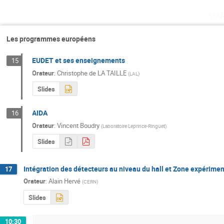
ma
Les programmes européens
EUDET et ses enseignements
15
Orateur
:
Christophe de LA TAILLE
(
LAL
)
Slides
AIDA
16
Orateur
:
Vincent Boudry
(
Laboratoire Leprince-Ringuet
)
Slides
Intégration des détecteurs au niveau du hall et Zone expérime
17
Orateur
:
Alain Hervé
(
CERN
)
Slides
10:30