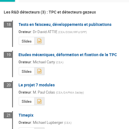
Les R&D détecteurs (3) : TPC et détecteurs gazeux
Tests en faisceau, développements et publications
18
Orateur
:
Dr
David ATTIE
(
CEA/DSM/IRFU/SPP
)
Slides
Etudes mécaniques, déformation et fixation de la TPC
19
Orateur
:
Michael Carty
(
CEA
)
Slides
Le projet 7 modules
20
Orateur
:
M.
Paul Colas
(
CEA/DAPNIA Saclay
)
Slides
Timepix
21
Orateur
:
Michael Lupberger
(
CEA
)