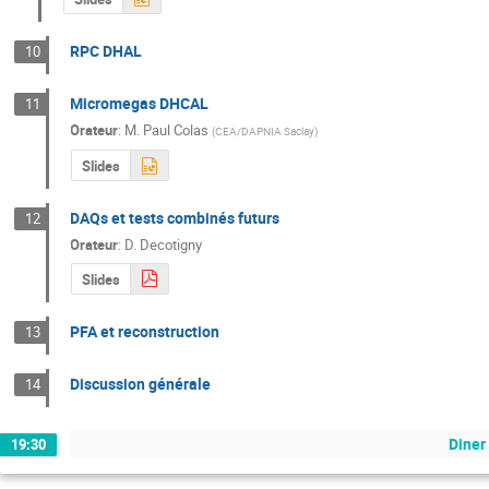
RPC DHAL
10
Micromegas DHCAL
11
Orateur
:
M.
Paul Colas
(
CEA/DAPNIA Saclay
)
Slides
DAQs et tests combinés futurs
12
Orateur
:
D. Decotigny
Slides
PFA et reconstruction
13
Discussion générale
14
Diner
19:30