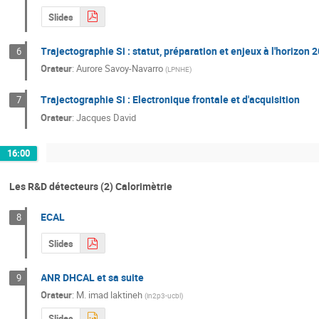
Slides
Trajectographie Si : statut, préparation et enjeux à l'horizon 
6
Orateur
:
Aurore Savoy-Navarro
(
LPNHE
)
Trajectographie Si : Electronique frontale et d'acquisition
7
Orateur
:
Jacques David
16:00
Les R&D détecteurs (2) Calorimètrie
ECAL
8
Slides
ANR DHCAL et sa suite
9
Orateur
:
M.
imad laktineh
(
in2p3-ucbl
)
Slides