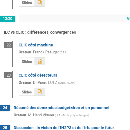
Slides
V
12:20
ILC vs CLIC : différences, convergences
CLIC côté machine
22
Orateur
:
Franck Peauger
(
CEA
)
Slides
CLIC côté détecteurs
23
Orateur
:
Dr
Pierre LUTZ
(
CNRS-IN2P3
)
Slides
Résumé des demandes budgetaires et en personnel
24
Orateur
:
M.
Henri Videau
(
LLR - Ecole polytechnique
)
Discussion : la vision de l'IN2P3 et de l'Irfu pour le futur
25