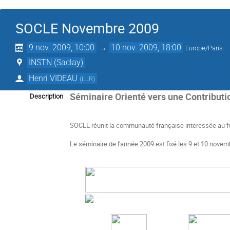
SOCLE Novembre 2009
9 nov. 2009, 10:00
→
10 nov. 2009, 18:00
Europe/Paris
INSTN (Saclay)
Henri VIDEAU
(
LLR
)
Séminaire Orienté vers une Contributio
Description
SOCLE réunit la communauté française interessée au futu
Le séminaire de l'année 2009 est fixé les 9 et 10 novem