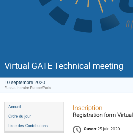
Virtual GATE Technical meeting
10 septembre 2020
Fuseau horaire Europe/Paris
Menu
Inscription
Accueil
de
Registration form Virtu
Ordre du jour
l'événement
Liste des Contributions
Ouvert
25 juin 2020