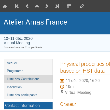
Atelier Amas France
10–11 déc. 2020
Virtual Meeting
Fuseau horaire Europe/Paris
Menu
Physical properties of
Accueil
de
based on HST data
Programme
l'événement
Liste des Contributions
11 déc. 2020, 16:20
10m
Inscription
Virtual Meeting
Liste des participants
Orateur
Contact Information