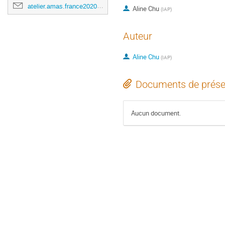
atelier.amas.france2020@obspm.fr
Aline Chu
(
IAP
)
Auteur
Aline Chu
(
IAP
)
Documents de prése
Aucun document.