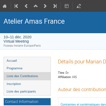
Atelier Amas France
10–11 déc. 2020
Virtual Meeting
Fuseau horaire Europe/Paris
Menu
Détails pour Marian 
Accueil
de
Programme
l'événement
Titre:
Dr
Liste des Contributions
Affiliation:
IAS
Inscription
Auteur des contribution
Liste des participants
Contact Information
Contraintes et systématiques da