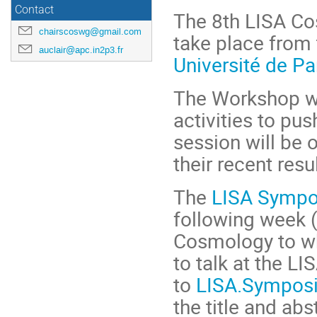
Contact
The 8th LISA C
chairscoswg@gmail.com
take place from 
auclair@apc.in2p3.fr
Université de Pa
The Workshop wil
activities to pu
session will be 
their recent resu
The
LISA Symp
following week (
Cosmology to w
to talk at the 
to
LISA.Sympos
the title and abs