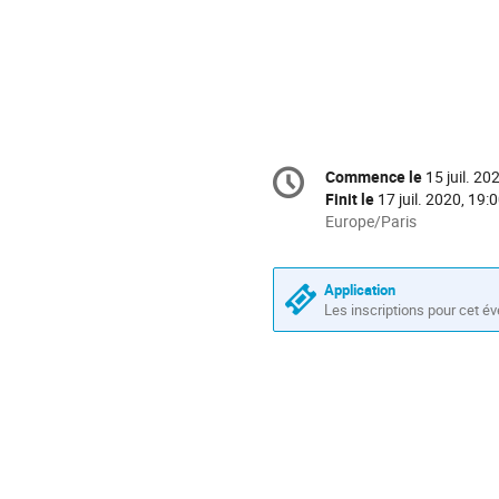
Information
Commence le
15 juil. 20
Date/Heure
de
Finit le
17 juil. 2020, 19:
la
Toutes
Europe/Paris
les
conférence
horaires
sont
Application
en
Les inscriptions pour cet é
Europe/Paris