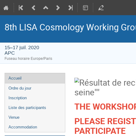
8th LISA Cosmology Working Gr
15–17 juil. 2020
APC
Fuseau horaire Europe/Paris
Menu
Accueil
de
Ordre du jour
l'événement
Inscription
THE WORKSHOP 
Liste des participants
PLEASE REGIST
Venue
PARTICIPATE
Accommodation