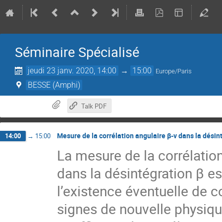
Séminaire Spécialisé
jeudi 23 janv. 2020, 14:00
→
15:00
Europe/Paris
BESSE (Amphi)
Talk PDF
Mesure de la corrélation angulaire β-ν dans la dési
14:00
→
15:00
La mesure de la corrélation 
dans la désintégration β es
l’existence éventuelle de c
signes de nouvelle physiqu