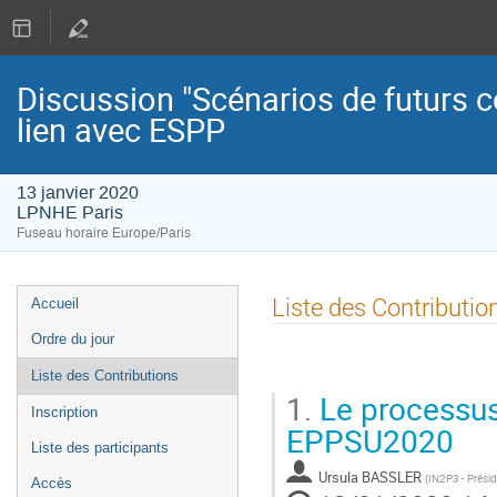
Discussion "Scénarios de futurs c
lien avec ESPP
13 janvier 2020
LPNHE Paris
Fuseau horaire Europe/Paris
Menu
Liste des Contributio
Accueil
de
Ordre du jour
l'événement
Liste des Contributions
1.
Le processus 
Inscription
EPPSU2020
Liste des participants
Ursula BASSLER
(
IN2P3 - Prési
Accès