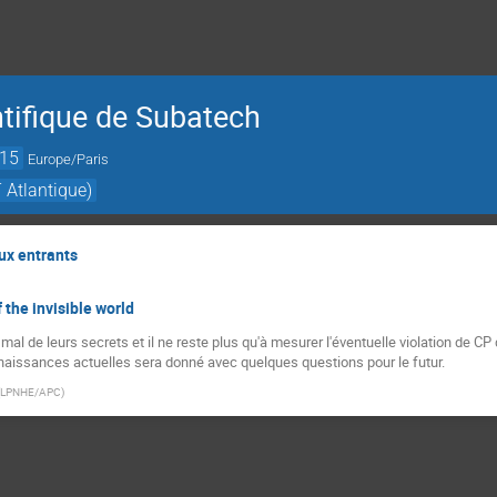
ntifique de Subatech
:15
Europe/Paris
 Atlantique)
ux entrants
the invisible world
mal de leurs secrets et il ne reste plus qu'à mesurer l'éventuelle violation de CP 
naissances actuelles sera donné avec quelques questions pour le futur.
LPNHE/APC
)