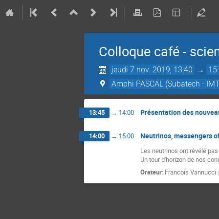
Colloque café - scie
jeudi 7 nov. 2019, 13:40
→
15
Amphi PASCAL (Subatech - IMT
Présentation des nouvea
13:45
→
14:00
Neutrinos, messengers of 
14:00
→
15:00
Les neutrinos ont révélé pas 
Un tour d'horizon de nos con
Orateur
:
Francois Vannucci
(