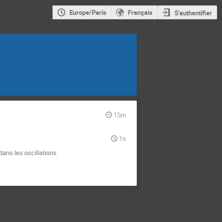
Europe/Paris
Français
S'authentifier
15m
1h
dans les oscillations.