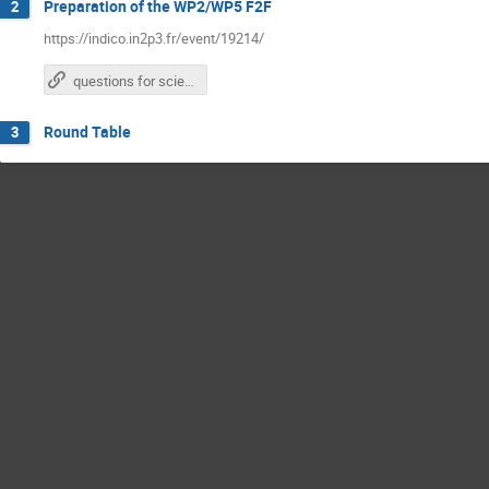
Preparation of the WP2/WP5 F2F
2
https://indico.in2p3.fr/event/19214/
questions for science projecs
Round Table
3