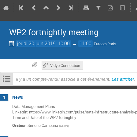
WP2 fortnightly meeting
jeudi 20 juin 2019, 10:00
→
11:00
Europe/Paris
Vidyo Connection
Il y a un compte-rendu associé à cet événement.
Les afficher
.
News
1
Data Management Plans
LinkedIn: https://www.linkedin.com/pulse/data-infrastructure-analysis-
Time and Date of the WP2 fortnightly
Orateur
:
Simone Campana
(
CERN
)