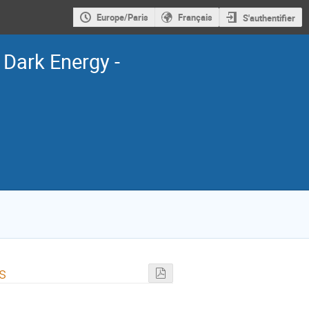
Europe/Paris
Français
S'authentifier
n Dark Energy -
s