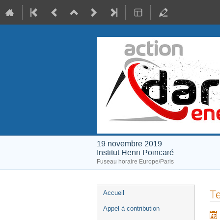
19 novembre 2019
Institut Henri Poincaré
Fuseau horaire Europe/Paris
Menu
Te
Accueil
de
Appel à contribution
l'événement