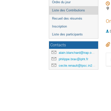
Ordre du jour
Liste des Contributions
Recueil des résumés
Or
Inscription
Liste des participants
Contacts
alain.blanchard@irap.omp.eu
philippe.brax@ipht.fr
cecile.renault@lpsc.in2p3.fr