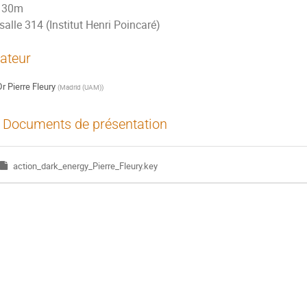
30m
salle 314 (Institut Henri Poincaré)
ateur
Dr
Pierre Fleury
(
Madrid (UAM)
)
Documents de présentation
action_dark_energy_Pierre_Fleury.key