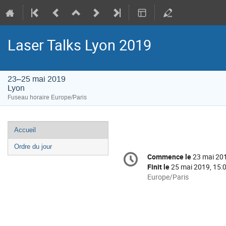
Laser Talks Lyon 2019
23–25 mai 2019
Lyon
Fuseau horaire Europe/Paris
Menu
Accueil
de
Ordre du jour
Information
l'événement
Commence le
23 mai 201
Date/Heure
de
Finit le
25 mai 2019, 15:
la
Toutes
Europe/Paris
les
conférence
horaires
sont
en