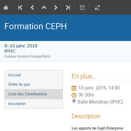
Formation CEPH
8–10 janv. 2019
IPHC
Fuseau horaire Europe/Paris
Menu
En plus…
Accueil
de
Ordre du jour
10 janv. 2019, 14:00
l'événement
Liste des Contributions
3h 30m
Salle Mondrian (IPHC)
Inscription
Description
Les apports de Ceph Enterprise