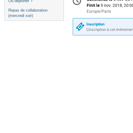
Date/Heure
Où déjeuner ?
de
Finit le
9 nov. 2018, 20:0
la
Repas de collaboration
Toutes
Europe/Paris
(mercredi soir)
les
conférence
horaires
Inscription
sont
L'inscription à cet événeme
en
Europe/Paris