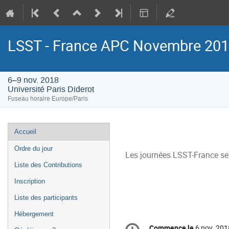
LSST - France APC Novembre 20
6–9 nov. 2018
Université Paris Diderot
Fuseau horaire Europe/Paris
Menu
Accueil
de
Ordre du jour
l'événement
Les journées LSST-France se
Liste des Contributions
Inscription
Liste des participants
Hébergement
Information
Commence le
6 nov. 201