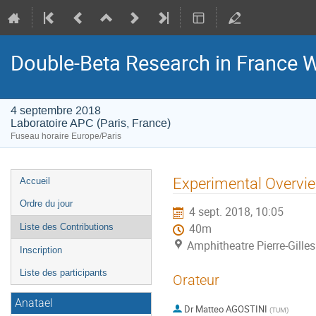
Double-Beta Research in France
4 septembre 2018
Laboratoire APC (Paris, France)
Fuseau horaire Europe/Paris
Menu
Experimental Overvi
Accueil
de
Ordre du jour
4 sept. 2018, 10:05
l'événement
Liste des Contributions
40m
Amphitheatre Pierre-Gille
Inscription
Liste des participants
Orateur
Anatael
Dr
Matteo AGOSTINI
(
TUM
)