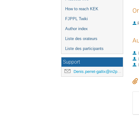
How to reach KEK
Or
FJPPL Twiki
P
Author index
Liste des orateurs
Au
Liste des participants
Support
Denis.perret-gallix@in2p3.fr