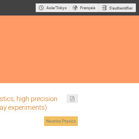
Asia/Tokyo
Français
S'authentifier
stics, high precision
cay experiments)
Neutrino Physics