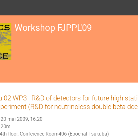
Workshop FJPPL'09
 02 WP3 : R&D of detectors for future high stati
periment (R&D for neutrinoless double beta de
20 mai 2009, 16:20
20m
4th floor, Conference Room406 (Epochal Tsukuba)