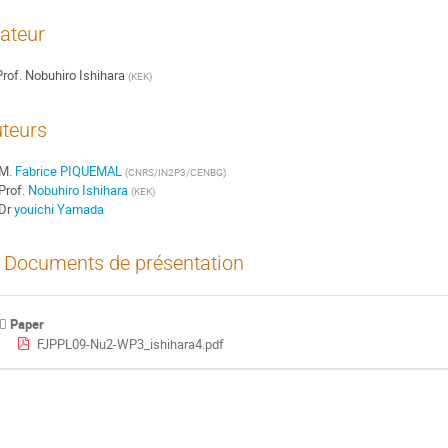
ateur
rof.
Nobuhiro Ishihara
(
KEK
)
teurs
M.
Fabrice PIQUEMAL
(
CNRS/IN2P3/CENBG
)
Prof.
Nobuhiro Ishihara
(
KEK
)
Dr
youichi Yamada
Documents de présentation
Paper
FJPPL09-Nu2-WP3_ishihara4.pdf