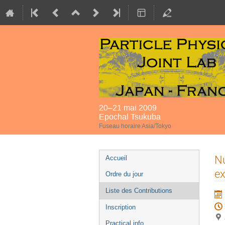
20–21 mai 2009
Epochal Tsukuba
Fuseau horaire Asia/Tokyo
Menu
Nu
Accueil
de
ex
Ordre du jour
l'événement
Liste des Contributions
Inscription
Practical info