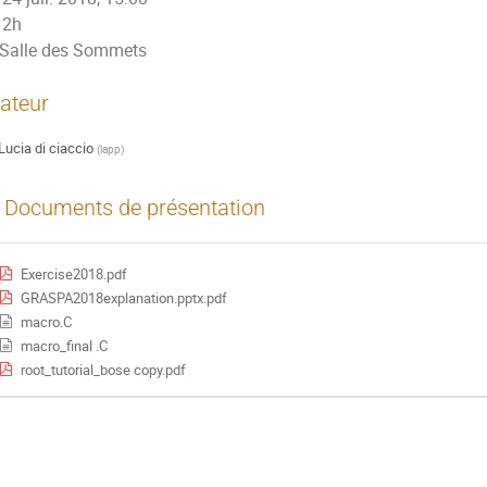
2h
Salle des Sommets
ateur
Lucia di ciaccio
(
lapp
)
Documents de présentation
Exercise2018.pdf
GRASPA2018explanation.pptx.pdf
macro.C
macro_final .C
root_tutorial_bose copy.pdf