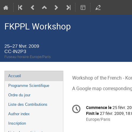
FKPPL Workshop
25–27 févr. 2009
CC-IN2P3
Fuseau horaire Europe/Paris
Menu
Accueil
Workshop of the French - Kor
de
Programme Scientifique
A Google map corresponding t
l'événement
Ordre du jour
Information
Liste des Contributions
Commence le
25 févr. 2
Date/Heure
de
Finit le
27 févr. 2009, 18
Author index
la
Toutes
Europe/Paris
Inscription
les
conférence
horaires