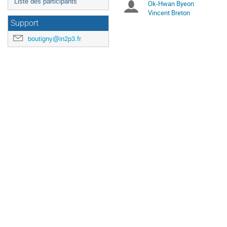
Liste des participants
Ok-Hwan Byeon
Présidents
sont
Vincent Breton
en
de
Support
Europe/Paris
boutigny@in2p3.fr
séance