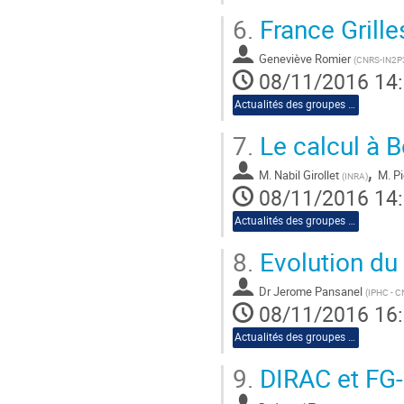
6.
France Grille
Geneviève Romier
(
CNRS-IN2P3 I
08/11/2016 14
Actualités des groupes de travail
7.
Le calcul à 
,
M.
Nabil Girollet
M.
Pi
(
INRA
)
08/11/2016 14
Actualités des groupes de travail
8.
Evolution du
Dr
Jerome Pansanel
(
IPHC - 
08/11/2016 16
Actualités des groupes de travail
9.
DIRAC et FG