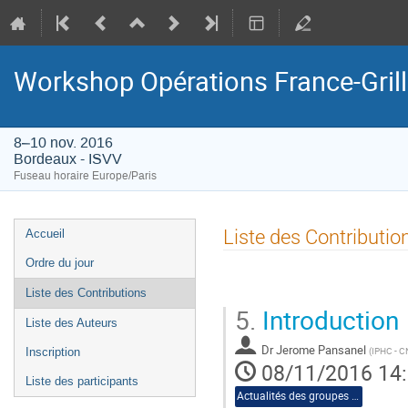
Workshop Opérations France-Gril
8–10 nov. 2016
Bordeaux - ISVV
Fuseau horaire Europe/Paris
Menu
Liste des Contributio
Accueil
de
Ordre du jour
l'événement
Liste des Contributions
5.
Introduction
Liste des Auteurs
Dr
Jerome Pansanel
(
IPHC - 
Inscription
08/11/2016 14
Liste des participants
Actualités des groupes de travail