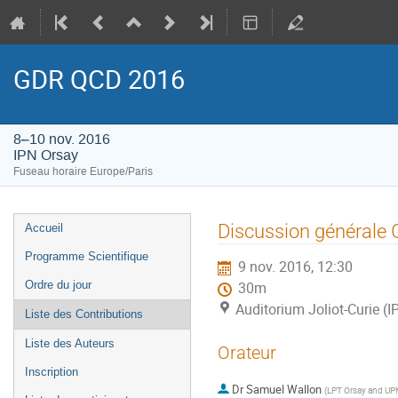
GDR QCD 2016
8–10 nov. 2016
IPN Orsay
Fuseau horaire Europe/Paris
Menu
Discussion générale
Accueil
de
Programme Scientifique
9 nov. 2016, 12:30
l'événement
Ordre du jour
30m
Auditorium Joliot-Curie (
Liste des Contributions
Liste des Auteurs
Orateur
Inscription
Dr
Samuel Wallon
(
LPT Orsay and UPM