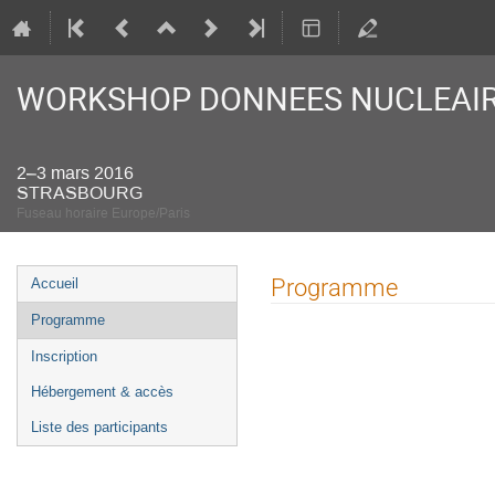
WORKSHOP DONNEES NUCLEAIRE
2–3 mars 2016
STRASBOURG
Fuseau horaire Europe/Paris
Menu
Programme
Accueil
de
Programme
l'événement
Inscription
Hébergement & accès
Liste des participants