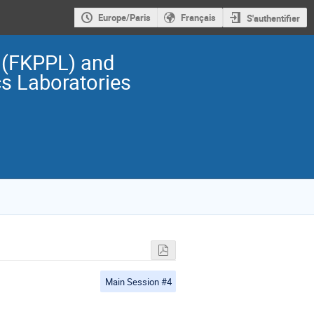
Europe/Paris
Français
S'authentifier
 (FKPPL) and
s Laboratories
Main Session #4