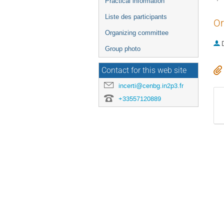
Practical information
Liste des participants
Or
Organizing committee
Group photo
Contact for this web site
incerti@cenbg.in2p3.fr
+33557120889