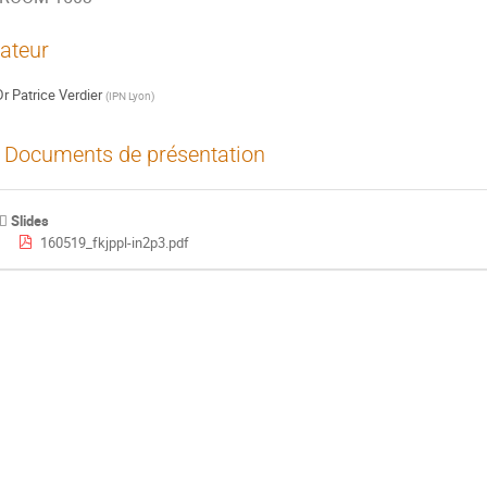
ateur
Dr
Patrice Verdier
(
IPN Lyon
)
Documents de présentation
Slides
160519_fkjppl-in2p3.pdf