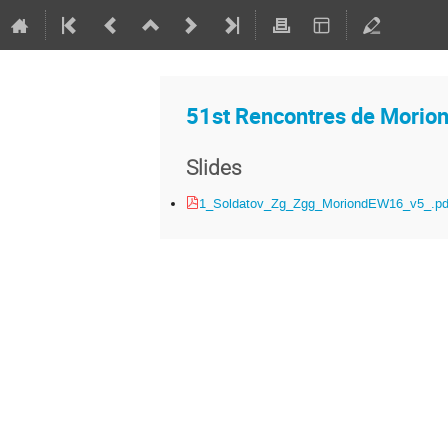
51st Rencontres de Morio
Slides
1_Soldatov_Zg_Zgg_MoriondEW16_v5_.pd