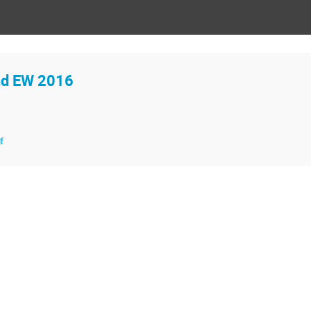
nd EW 2016
f