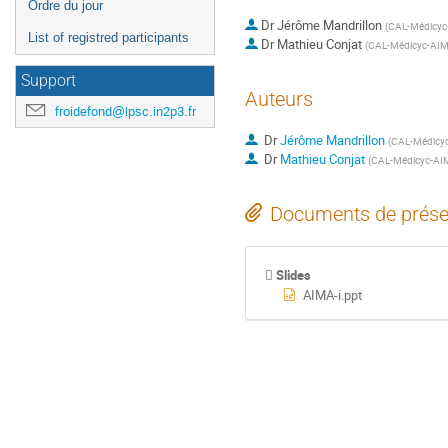
Ordre du jour
Dr
Jérôme Mandrillon
(
CAL-Médicy
List of registred participants
Dr
Mathieu Conjat
(
CAL-Médicyc-AI
Support
Auteurs
froidefond@lpsc.in2p3.fr
Dr
Jérôme Mandrillon
(
CAL-Médicy
Dr
Mathieu Conjat
(
CAL-Médicyc-AI
Documents de prése
Slides
AIMA-i.ppt