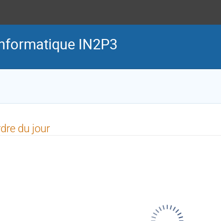
Informatique IN2P3
dre du jour