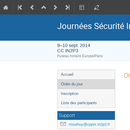
Journées Sécurité 
9–10 sept. 2014
CC IN2P3
Fuseau horaire Europe/Paris
Menu
Or
Accueil
de
Ordre du jour
l'événement
Inscription
Liste des participants
Support
mouthuy@cppm.in2p3.fr