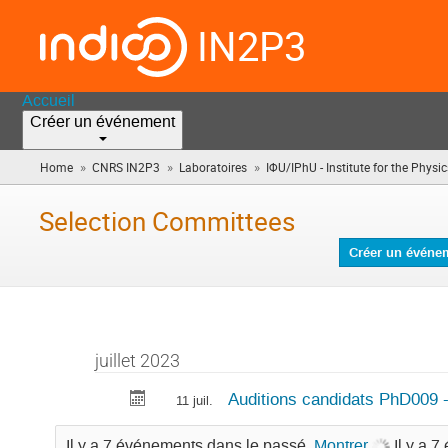
IN2P3
Accueil
Créer un événement
»
»
»
Home
CNRS IN2P3
Laboratoires
IΦU/IPhU - Institute for the Physics
Selection Committees
Créer un événe
juillet 2023
Auditions candidats PhD009
11 juil.
Il y a 7 événements dans le passé.
Montrer
Il y a 