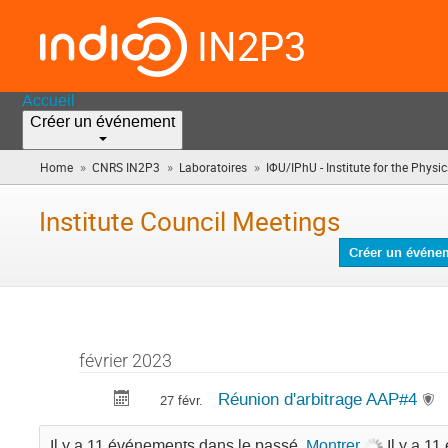
IN2P3
Accueil
Créer un événement
»
»
»
Home
CNRS IN2P3
Laboratoires
IΦU/IPhU - Institute for the Physics
Institute Council Meetings
Créer un événe
février 2023
Réunion d'arbitrage AAP#4
27 févr.
Il y a 11 événements dans le passé.
Montrer
Il y a 1