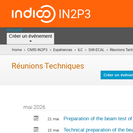
IN2P3
Accueil
Créer un événement
»
»
»
»
»
Home
CNRS IN2P3
Expériences
ILC
SiW-ECAL
Réunions Tech
Réunions Techniques
Créer un événe
mai 2026
Preparation of the beam test of
21 mai
Technical preparation of the be
15 mai