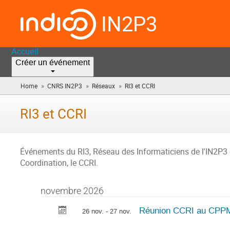
IN2P3
Accueil
Créer un événement
»
»
»
Home
CNRS IN2P3
Réseaux
RI3 et CCRI
(vous
êtes
ici)
RI3 et CCRI
Événements du RI3, Réseau des Informaticiens de l'IN2P3 e
Coordination, le CCRI.
novembre 2026
Réunion CCRI au CP
26 nov. - 27 nov.