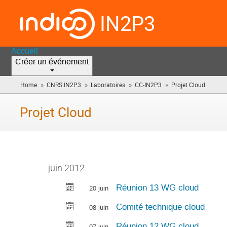
IN2P3
Accueil
Créer un événement
»
»
»
»
Home
CNRS IN2P3
Laboratoires
CC-IN2P3
Projet Cloud
(vous
êtes
ici)
Projet Cloud
juin 2012
Réunion 13 WG cloud
20 juin
Comité technique cloud
08 juin
Réunion 12 WG cloud
07 juin