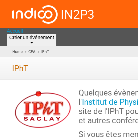
IN2P3
Accueil
Créer un événement
»
»
Home
CEA
IPhT
(vous
êtes
ici)
IPhT
Quelques évènem
l'
Institut de Phy
site de l'IPhT po
et autres confér
Si vous êtes mem