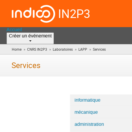
IN2P3
Accueil
Créer un événement
»
»
»
»
Home
CNRS IN2P3
Laboratoires
LAPP
Services
(vous
êtes
ici)
Services
informatique
Catégories
mécanique
dans
Services
administration