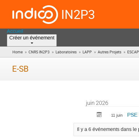
IN2P3
Accueil
Créer un événement
»
»
»
»
»
Home
CNRS IN2P3
Laboratoires
LAPP
Autres Projets
ESCAP
E-SB
juin 2026
PSE 
11 juin
Il y a 6 événements dans le