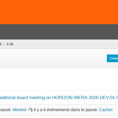
»
E
E-SB
(vous
êtes
ici)
Crée
editorial board meeting on HORIZON-INFRA-2026-DEV-01-
 passé.
Montrer
Il y a 6 événements dans le passé.
Cacher