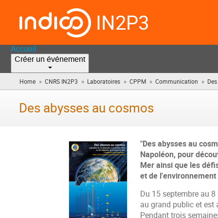
IN2P3
Accueil
Créer un événement
»
»
»
»
»
Home
CNRS IN2P3
Laboratoires
CPPM
Communication
Des
Des abysses au cosmos
"Des abysses au cosmo
Napoléon, pour découv
Mer ainsi que les défi
et de l'environnement
Du 15 septembre au 8 
au grand public et est 
Pendant trois semaines