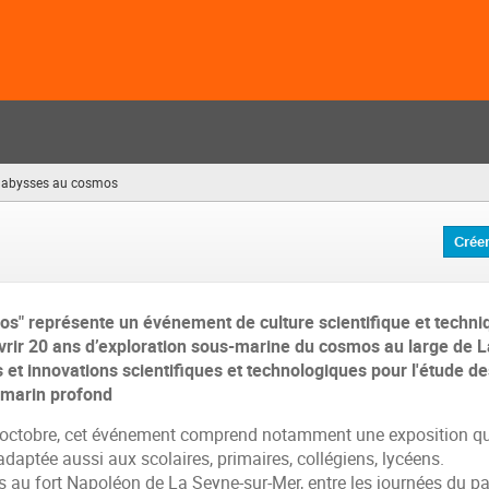
 abysses au cosmos
(vous
êtes
ici)
Crée
s" représente un événement de culture scientifique et techniq
rir 20 ans d’exploration sous-marine du cosmos au large de 
s et innovations scientifiques et technologiques pour l'étude d
 marin profond
octobre, cet événement comprend notamment une exposition qu
adaptée aussi aux scolaires, primaires, collégiens, lycéens.
 au fort Napoléon de La Seyne-sur-Mer, entre les journées du pa