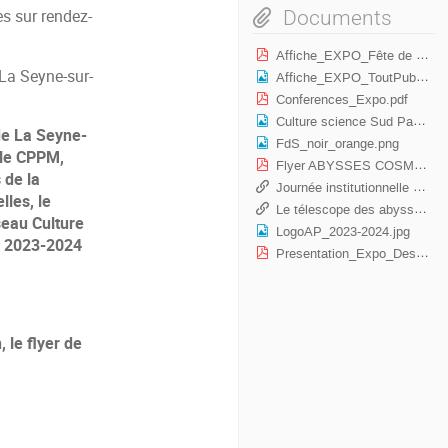
Documents
es sur rendez-
Affiche_EXPO_Fête de la science.pdf
 La Seyne-sur-
Affiche_EXPO_ToutPublic.jpg
Conferences_Expo.pdf
Culture science Sud Paca.png
de La Seyne-
FdS_noir_orange.png
r le CPPM,
Flyer ABYSSES COSMOS.pdf
 de la
Journée institutionnelle CPPM@40ans
lles, le
Le télescope des abysses de CNRS Images
seau Culture
LogoAP_2023-2024.jpg
e 2023-2024
Presentation_Expo_Des abysses au cosmos.pdf
 le flyer de