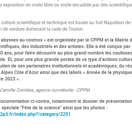
te exposition en visite libre ou visite encadrée par des scientifiqu
 culture scientifique et technique est basée au fort Napoléon de
in de verdure dominant la rade de Toulon.
s abysses au cosmos » est organisée par le CPPM et la Mairie 
ntifiques, des industriels et des artistes. Elle a été conçue pa
0 ans, pour faire découvrir au plus grand nombre les coulisses
le. Et, pour une plus grande portée de ce type d’actions culture
tien de ses partenaires institutionnels et académiques, du ré
Alpes Côte d’Azur ainsi que des labels « Année de la physiqu
ce 2023 ».
n : Camille Combes, agence ouvreboite - CPPM
ocumentation ci-contre, notamment le dossier de présentation,
he spéciale "Fête de la science" ainsi que les photos :
n2p3.fr/index.php?/category/2251